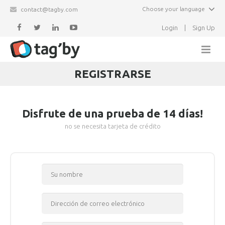
Choose your language
contact@tagby.com
Login
|
Sign Up
REGISTRARSE
Página principal
Características
Disfrute de una prueba de 14 días!
Socios
no se necesita tarjeta de crédito
Newsletter
Expositores